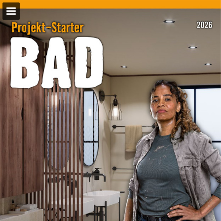
hornbach.de
Seitenübersicht
Vollbild
PDF herunterladen
Suchen
Datenschutzerklärung anzeigen