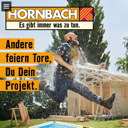
hornbach.de
Seitenübersicht
Vollbild
Ähnliche Publikationen
PDF herunterladen
Suchen
Datenschutzerklärung anzeigen